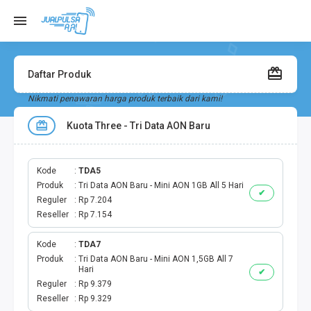
Daftar Produk
Nikmati penawaran harga produk terbaik dari kami!
Kuota Three - Tri Data AON Baru
Kode
TDA5
Produk
Tri Data AON Baru - Mini AON 1GB All 5 Hari
✔
Reguler
Rp 7.204
Reseller
Rp 7.154
Kode
TDA7
Produk
Tri Data AON Baru - Mini AON 1,5GB All 7
Hari
✔
Reguler
Rp 9.379
Reseller
Rp 9.329