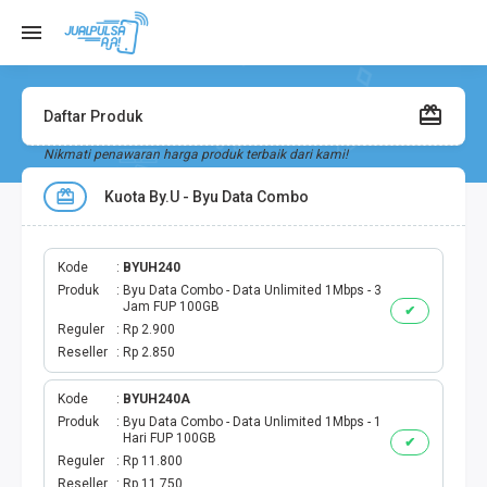
Daftar Produk
Nikmati penawaran harga produk terbaik dari kami!
Kuota By.U - Byu Data Combo
Kode
BYUH240
Produk
Byu Data Combo - Data Unlimited 1Mbps - 3
Jam FUP 100GB
✔
Reguler
Rp 2.900
Reseller
Rp 2.850
Kode
BYUH240A
Produk
Byu Data Combo - Data Unlimited 1Mbps - 1
Hari FUP 100GB
✔
Reguler
Rp 11.800
Reseller
Rp 11.750