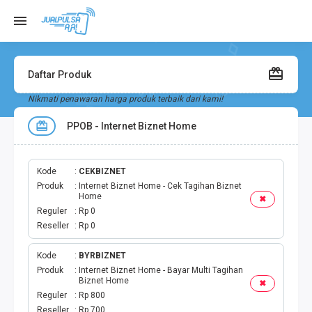
Daftar Produk
Nikmati penawaran harga produk terbaik dari kami!
PPOB - Internet Biznet Home
Kode
CEKBIZNET
Produk
Internet Biznet Home - Cek Tagihan Biznet
Home
✖
Reguler
Rp 0
Reseller
Rp 0
Kode
BYRBIZNET
Produk
Internet Biznet Home - Bayar Multi Tagihan
Biznet Home
✖
Reguler
Rp 800
Reseller
Rp 700