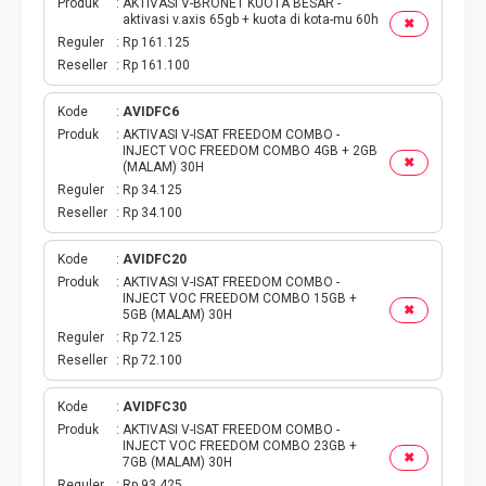
Produk
AKTIVASI V-BRONET KUOTA BESAR -
aktivasi v.axis 65gb + kuota di kota-mu 60h
✖
Reguler
Rp 161.125
Reseller
Rp 161.100
Kode
AVIDFC6
Produk
AKTIVASI V-ISAT FREEDOM COMBO -
INJECT VOC FREEDOM COMBO 4GB + 2GB
✖
(MALAM) 30H
Reguler
Rp 34.125
Reseller
Rp 34.100
Kode
AVIDFC20
Produk
AKTIVASI V-ISAT FREEDOM COMBO -
INJECT VOC FREEDOM COMBO 15GB +
✖
5GB (MALAM) 30H
Reguler
Rp 72.125
Reseller
Rp 72.100
Kode
AVIDFC30
Produk
AKTIVASI V-ISAT FREEDOM COMBO -
INJECT VOC FREEDOM COMBO 23GB +
✖
7GB (MALAM) 30H
Reguler
Rp 93.425