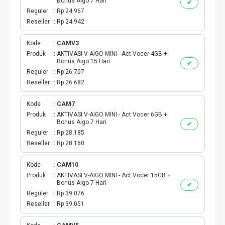
Bonus Aigo 7 Hari
✔
Reguler
Rp 24.967
Reseller
Rp 24.942
Kode
CAMV3
Produk
AKTIVASI V-AIGO MINI - Act Vocer 4GB +
Bonus Aigo 15 Hari
✔
Reguler
Rp 26.707
Reseller
Rp 26.682
Kode
CAM7
Produk
AKTIVASI V-AIGO MINI - Act Vocer 6GB +
Bonus Aigo 7 Hari
✔
Reguler
Rp 28.185
Reseller
Rp 28.160
Kode
CAM10
Produk
AKTIVASI V-AIGO MINI - Act Vocer 15GB +
Bonus Aigo 7 Hari
✔
Reguler
Rp 39.076
Reseller
Rp 39.051