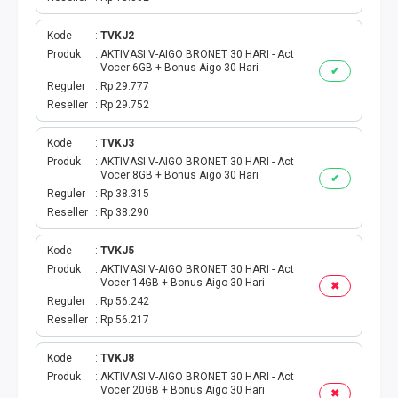
Kode
TVKJ2
Produk
AKTIVASI V-AIGO BRONET 30 HARI - Act
Vocer 6GB + Bonus Aigo 30 Hari
✔
Reguler
Rp 29.777
Reseller
Rp 29.752
Kode
TVKJ3
Produk
AKTIVASI V-AIGO BRONET 30 HARI - Act
Vocer 8GB + Bonus Aigo 30 Hari
✔
Reguler
Rp 38.315
Reseller
Rp 38.290
Kode
TVKJ5
Produk
AKTIVASI V-AIGO BRONET 30 HARI - Act
Vocer 14GB + Bonus Aigo 30 Hari
✖
Reguler
Rp 56.242
Reseller
Rp 56.217
Kode
TVKJ8
Produk
AKTIVASI V-AIGO BRONET 30 HARI - Act
Vocer 20GB + Bonus Aigo 30 Hari
✖