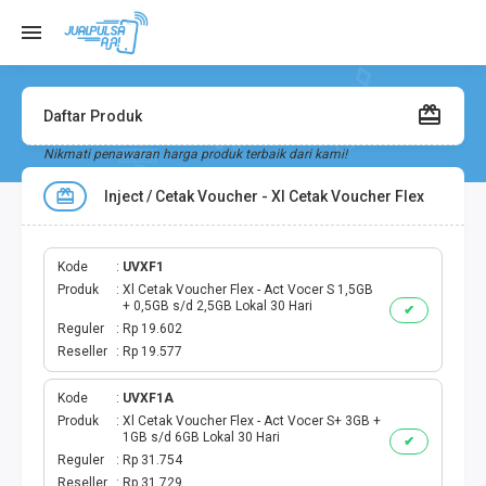
Daftar Produk
Nikmati penawaran harga produk terbaik dari kami!
Inject / Cetak Voucher - Xl Cetak Voucher Flex
Kode
UVXF1
Produk
Xl Cetak Voucher Flex - Act Vocer S 1,5GB
+ 0,5GB s/d 2,5GB Lokal 30 Hari
✔
Reguler
Rp 19.602
Reseller
Rp 19.577
Kode
UVXF1A
Produk
Xl Cetak Voucher Flex - Act Vocer S+ 3GB +
1GB s/d 6GB Lokal 30 Hari
✔
Reguler
Rp 31.754
Reseller
Rp 31.729